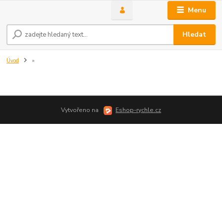
Menu
Hledat
Úvod
»
Vytvořeno na
Eshop-rychle.cz