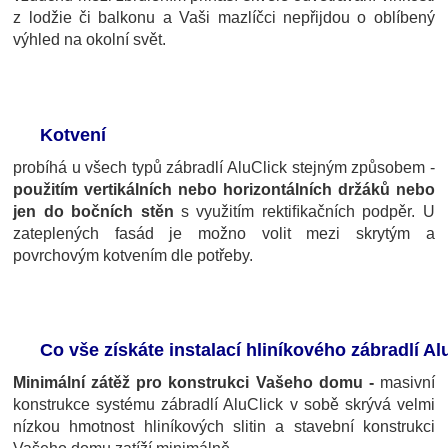
z lodžie či balkonu a Vaši mazlíčci nepřijdou o oblíbený
výhled na okolní svět.
Kotvení
probíhá u všech typů zábradlí AluClick stejným způsobem -
použitím vertikálních nebo horizontálních držáků nebo
jen do bočních stěn
s využitím rektiﬁkačních podpěr. U
zateplených fasád je možno volit mezi skrytým a
povrchovým kotvením dle potřeby.
Co vše získáte instalací hliníkového zábradlí Al
Minimální zátěž pro konstrukci Vašeho domu -
masivní
konstrukce systému zábradlí AluClick v sobě skrývá velmi
nízkou hmotnost hliníkových slitin a stavební konstrukci