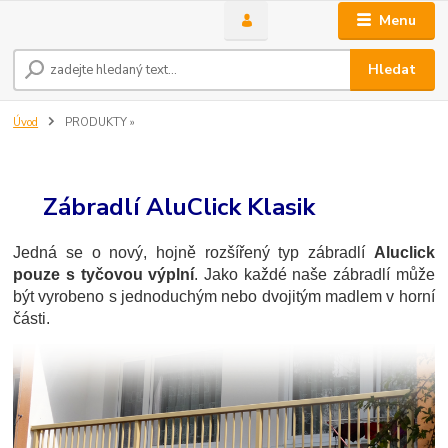
Menu
Hledat
Úvod
PRODUKTY »
Zábradlí AluClick Klasik
Jedná se o nový, hojně rozšířený typ zábradlí
Aluclick
pouze s tyčovou výplní
. Jako každé naše zábradlí může
být vyrobeno s jednoduchým nebo dvojitým madlem v horní
části.