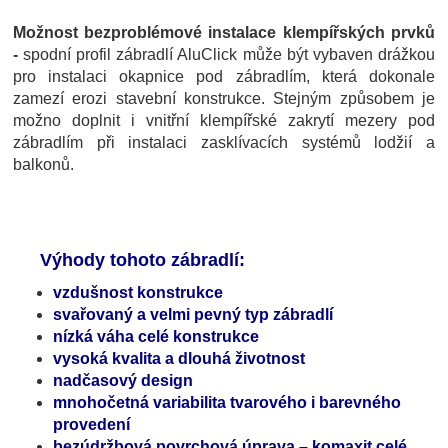
Možnost bezproblémové instalace klempířských prvků
-
spodní profil zábradlí AluClick může být vybaven drážkou
pro instalaci okapnice pod zábradlím, která dokonale
zamezí erozi stavební konstrukce. Stejným způsobem je
možno doplnit i vnitřní klempířské zakrytí mezery pod
zábradlím při instalaci zasklívacích systémů lodžií a
balkonů.
Výhody tohoto zábradlí:
vzdušnost konstrukce
svařovaný a velmi pevný typ zábradlí
nízká váha celé konstrukce
vysoká kvalita a dlouhá životnost
nadčasový design
mnohočetná variabilita tvarového i barevného
provedení
bezúdržbová povrchová úprava – komaxit celé