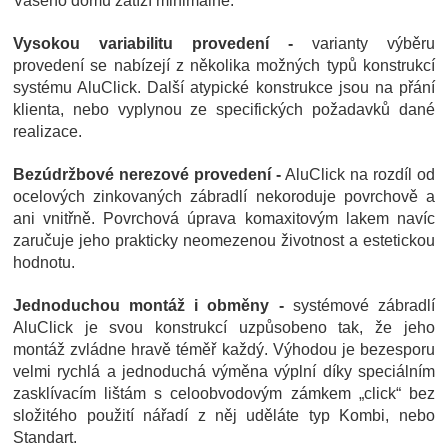
Vašeho domu zatíží minimálně.
Vysokou variabilitu provedení -
varianty výběru
provedení se nabízejí z několika možných typů konstrukcí
systému AluClick. Další atypické konstrukce jsou na přání
klienta, nebo vyplynou ze specifických požadavků dané
realizace.
Bezúdržbové nerezové provedení -
AluClick na rozdíl od
ocelových zinkovaných zábradlí nekoroduje povrchově a
ani vnitřně. Povrchová úprava komaxitovým lakem navíc
zaručuje jeho prakticky neomezenou životnost a estetickou
hodnotu.
Jednoduchou montáž i obměny -
systémové zábradlí
AluClick je svou konstrukcí uzpůsobeno tak, že jeho
montáž zvládne hravě téměř každý. Výhodou je bezesporu
velmi rychlá a jednoduchá výměna výplní díky speciálním
zasklívacím lištám s celoobvodovým zámkem „click“ bez
složitého použití nářadí z něj uděláte typ Kombi, nebo
Standart.