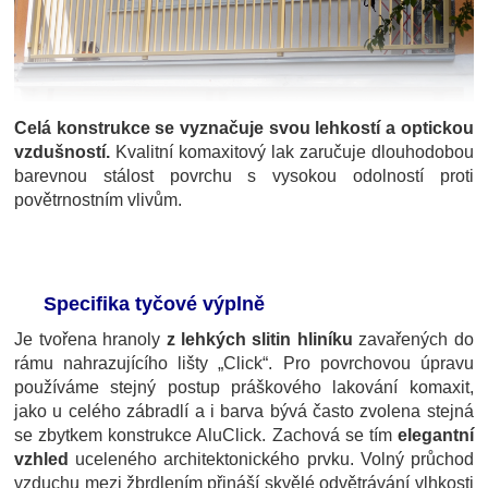
Celá konstrukce se vyznačuje svou lehkostí a optickou
vzdušností.
Kvalitní komaxitový lak zaručuje dlouhodobou
barevnou stálost povrchu s vysokou odolností proti
povětrnostním vlivům.
Specifika tyčové výplně
Je tvořena hranoly
z lehkých slitin hliníku
zavařených do
rámu nahrazujícího lišty „Click“. Pro povrchovou úpravu
používáme stejný postup práškového lakování komaxit,
jako u celého zábradlí a i barva bývá často zvolena stejná
se zbytkem konstrukce AluClick. Zachová se tím
elegantní
vzhled
uceleného architektonického prvku. Volný průchod
vzduchu mezi žbrdlením přináší skvělé odvětrávání vlhkosti