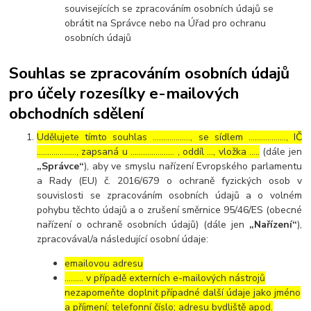
souvisejících se zpracováním osobních údajů se
obrátit na Správce nebo na Úřad pro ochranu
osobních údajů
Souhlas se zpracováním osobních údajů
pro účely rozesílky e-mailových
obchodních sdělení
Udělujete tímto souhlas ……………..., se sídlem ………………, IČ
………………., zapsaná u ………………… , oddíl …, vložka …..
(dále jen
„Správce“
), aby ve smyslu nařízení Evropského parlamentu
a Rady (EU) č. 2016/679 o ochraně fyzických osob v
souvislosti se zpracováním osobních údajů a o volném
pohybu těchto údajů a o zrušení směrnice 95/46/ES (obecné
nařízení o ochraně osobních údajů) (dále jen
„Nařízení“
),
zpracovával/a následující osobní údaje:
emailovou adresu
……… v případě externích e-mailových nástrojů
nezapomeňte doplnit případné další údaje jako jméno
a příjmení; telefonní číslo; adresu bydliště apod.