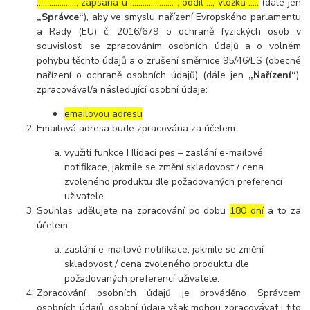
………………., zapsaná u ………………… , oddíl …, vložka …..
(dále jen
„Správce“
), aby ve smyslu nařízení Evropského parlamentu
a Rady (EU) č. 2016/679 o ochraně fyzických osob v
souvislosti se zpracováním osobních údajů a o volném
pohybu těchto údajů a o zrušení směrnice 95/46/ES (obecné
nařízení o ochraně osobních údajů) (dále jen
„Nařízení“
),
zpracovával/a následující osobní údaje:
emailovou adresu
Emailová adresa bude zpracována za účelem:
využití funkce Hlídací pes – zaslání e-mailové
notifikace, jakmile se změní skladovost / cena
zvoleného produktu dle požadovaných preferencí
uživatele
Souhlas udělujete na zpracování po dobu
180 dní
a to za
účelem:
zaslání e-mailové notifikace, jakmile se změní
skladovost / cena zvoleného produktu dle
požadovaných preferencí uživatele.
Zpracování osobních údajů je prováděno Správcem
osobních údajů, osobní údaje však mohou zpracovávat i tito