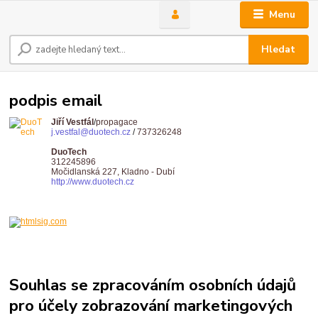
Menu
Hledat
podpis email
Jiří Vestfál
/
propagace
j.vestfal@duotech.cz
/
737326248
DuoTech
312245896
Močidlanská 227, Kladno - Dubí
http://www.duotech.cz
Souhlas se zpracováním osobních údajů
pro účely zobrazování marketingových