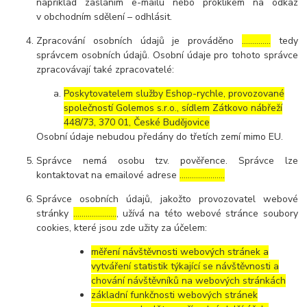
například zasláním e-mailu nebo proklikem na odkaz
v obchodním sdělení – odhlásit.
Zpracování osobních údajů je prováděno
…………..
tedy
správcem osobních údajů. Osobní údaje pro tohoto správce
zpracovávají také zpracovatelé:
Poskytovatelem služby Eshop-rychle, provozované
společností Golemos s.r.o., sídlem Zátkovo nábřeží
448/73, 370 01, České Budějovice
Osobní údaje nebudou předány do třetích zemí mimo EU.
Správce nemá osobu tzv. pověřence. Správce lze
kontaktovat na emailové adrese
………………….
Správce osobních údajů, jakožto provozovatel webové
stránky
…………………
, užívá na této webové stránce soubory
cookies, které jsou zde užity za účelem:
měření návštěvnosti webových stránek a
vytváření statistik týkající se návštěvnosti a
chování návštěvníků na webových stránkách
základní funkčnosti webových stránek