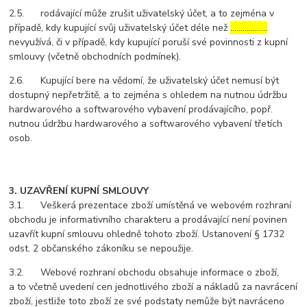
2.5. rodávající může zrušit uživatelský účet, a to zejména v
případě, kdy kupující svůj uživatelský účet déle než
………………
nevyužívá, či v případě, kdy kupující poruší své povinnosti z kupní
smlouvy (včetně obchodních podmínek).
2.6. Kupující bere na vědomí, že uživatelský účet nemusí být
dostupný nepřetržitě, a to zejména s ohledem na nutnou údržbu
hardwarového a softwarového vybavení prodávajícího, popř.
nutnou údržbu hardwarového a softwarového vybavení třetích
osob.
3. UZAVŘENÍ KUPNÍ SMLOUVY
3.1. Veškerá prezentace zboží umístěná ve webovém rozhraní
obchodu je informativního charakteru a prodávající není povinen
uzavřít kupní smlouvu ohledně tohoto zboží. Ustanovení § 1732
odst. 2 občanského zákoníku se nepoužije.
3.2. Webové rozhraní obchodu obsahuje informace o zboží,
a to včetně uvedení cen jednotlivého zboží a nákladů za navrácení
zboží, jestliže toto zboží ze své podstaty nemůže být navráceno