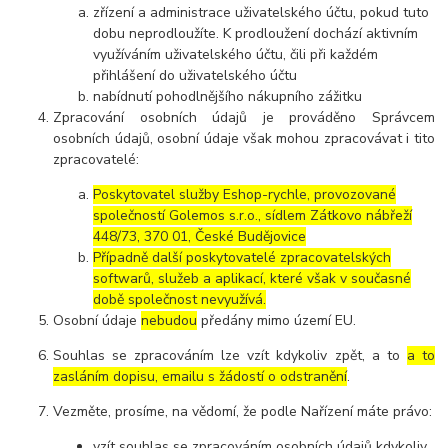
zřízení a administrace uživatelského účtu, pokud tuto
dobu neprodloužíte. K prodloužení dochází aktivním
využíváním uživatelského účtu, čili při každém
přihlášení do uživatelského účtu
nabídnutí pohodlnějšího nákupního zážitku
Zpracování osobních údajů je prováděno Správcem
osobních údajů, osobní údaje však mohou zpracovávat i tito
zpracovatelé:
Poskytovatel služby Eshop-rychle, provozované
společností Golemos s.r.o., sídlem Zátkovo nábřeží
448/73, 370 01, České Budějovice
Případně další poskytovatelé zpracovatelských
softwarů, služeb a aplikací, které však v současné
době společnost nevyužívá.
Osobní údaje
nebudou
předány mimo území EU.
Souhlas se zpracováním lze vzít kdykoliv zpět, a to
a to
zasláním dopisu, emailu s žádostí o odstranění
.
Vezměte, prosíme, na vědomí, že podle Nařízení máte právo:
vzít souhlas se zpracováním osobních údajů kdykoliv