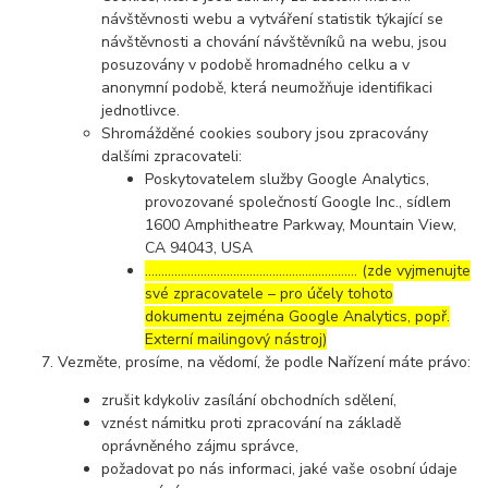
návštěvnosti webu a vytváření statistik týkající se
návštěvnosti a chování návštěvníků na webu, jsou
posuzovány v podobě hromadného celku a v
anonymní podobě, která neumožňuje identifikaci
jednotlivce.
Shromážděné cookies soubory jsou zpracovány
dalšími zpracovateli:
Poskytovatelem služby Google Analytics,
provozované společností Google Inc., sídlem
1600 Amphitheatre Parkway, Mountain View,
CA 94043, USA
……………………………………………………..… (zde vyjmenujte
své zpracovatele – pro účely tohoto
dokumentu zejména Google Analytics, popř.
Externí mailingový nástroj)
Vezměte, prosíme, na vědomí, že podle Nařízení máte právo:
zrušit kdykoliv zasílání obchodních sdělení,
vznést námitku proti zpracování na základě
oprávněného zájmu správce,
požadovat po nás informaci, jaké vaše osobní údaje