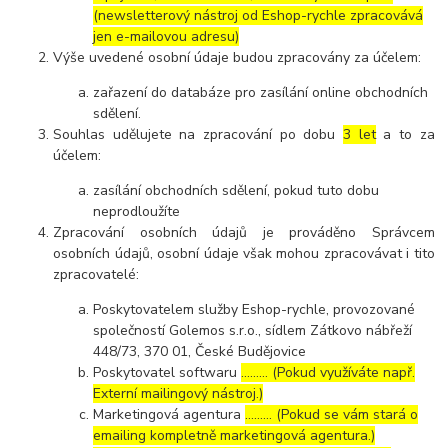
(newsletterový nástroj od Eshop-rychle zpracovává
jen e-mailovou adresu)
Výše uvedené osobní údaje budou zpracovány za účelem:
zařazení do databáze pro zasílání online obchodních
sdělení.
Souhlas udělujete na zpracování po dobu
3 let
a to za
účelem:
zasílání obchodních sdělení, pokud tuto dobu
neprodloužíte
Zpracování osobních údajů je prováděno Správcem
osobních údajů, osobní údaje však mohou zpracovávat i tito
zpracovatelé:
Poskytovatelem služby Eshop-rychle, provozované
společností Golemos s.r.o., sídlem Zátkovo nábřeží
448/73, 370 01, České Budějovice
Poskytovatel softwaru
……… (Pokud využíváte např.
Externí mailingový nástroj.)
Marketingová agentura
……… (Pokud se vám stará o
emailing kompletně marketingová agentura.)