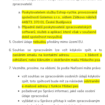
zpracovatelé:
Poskytovatelem služby Eshop-rychle, provozované
společností Golemos s.r.o., sídlem Zátkovo nábřeží
448/73, 370 01, České Budějovice
Případně další poskytovatelé zpracovatelských
softwarů, služeb a aplikací, které však v současné
době společnost nevyužívá.
Osobní údaje
nebudou
předány mimo území EU.
Souhlas se zpracováním lze vzít kdykoliv zpět, a to
zasláním emailu na kontaktní adresu ..……………. s žádostí o
odhlášení, nebo kliknutím v obdrženém mailu Hlídacího psa
.
Vezměte, prosíme, na vědomí, že podle Nařízení máte právo:
vzít souhlas se zpracováním osobních údajů kdykoliv
zpět, toto zpětvzetí bude mít za následek
odstranění
e-mailové adresy z funkce Hlídací pes
požadovat po Správci informaci, jaké vaše osobní
údaje zpracovává
vyžádat si u Správce přístup k vašim zpracovávaným