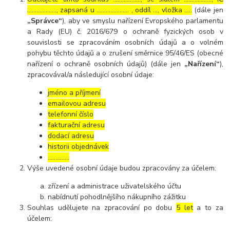
………………., zapsaná u ………………… , oddíl …, vložka …..
(dále jen
„Správce“
), aby ve smyslu nařízení Evropského parlamentu
a Rady (EU) č. 2016/679 o ochraně fyzických osob v
souvislosti se zpracováním osobních údajů a o volném
pohybu těchto údajů a o zrušení směrnice 95/46/ES (obecné
nařízení o ochraně osobních údajů) (dále jen
„Nařízení“
),
zpracovával/a následující osobní údaje:
jméno a příjmení
emailovou adresu
telefonní číslo
fakturační adresu
dodací adresu
historii objednávek
…………..
Výše uvedené osobní údaje budou zpracovány za účelem:
zřízení a administrace uživatelského účtu
nabídnutí pohodlnějšího nákupního zážitku
Souhlas udělujete na zpracování po dobu
5 let
a to za
účelem: