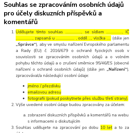
Souhlas se zpracováním osobních údajů
pro účely diskuzních příspěvků a
komentářů
Udělujete tímto souhlas ……………..., se sídlem ………………, IČ
………………., zapsaná u ………………… , oddíl …, vložka …..
(dále jen
„Správce“
), aby ve smyslu nařízení Evropského parlamentu
a Rady (EU) č. 2016/679 o ochraně fyzických osob v
souvislosti se zpracováním osobních údajů a o volném
pohybu těchto údajů a o zrušení směrnice 95/46/ES (obecné
nařízení o ochraně osobních údajů) (dále jen
„Nařízení“
),
zpracovával/a následující osobní údaje:
jméno / přezdívku
emailovou adresu
fotografii (pokud poskytnete přes službu třetí strany).
Výše uvedené osobní údaje budou zpracovány za účelem:
zobrazení diskuzních příspěvků a komentářů na webu
s informacemi o diskutujícím
Souhlas udělujete na zpracování po dobu
10 let
a to za