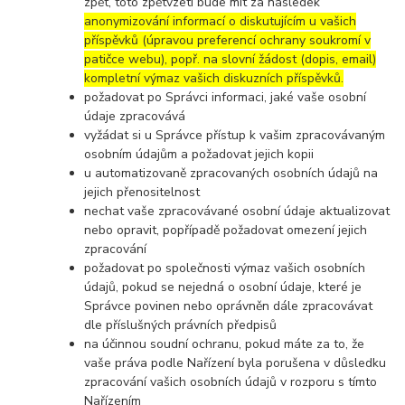
zpět, toto zpětvzetí bude mít za následek
anonymizování informací o diskutujícím u vašich
příspěvků (úpravou preferencí ochrany soukromí v
patičce webu), popř. na slovní žádost (dopis, email)
kompletní výmaz vašich diskuzních příspěvků.
požadovat po Správci informaci, jaké vaše osobní
údaje zpracovává
vyžádat si u Správce přístup k vašim zpracovávaným
osobním údajům a požadovat jejich kopii
u automatizovaně zpracovaných osobních údajů na
jejich přenositelnost
nechat vaše zpracovávané osobní údaje aktualizovat
nebo opravit, popřípadě požadovat omezení jejich
zpracování
požadovat po společnosti výmaz vašich osobních
údajů, pokud se nejedná o osobní údaje, které je
Správce povinen nebo oprávněn dále zpracovávat
dle příslušných právních předpisů
na účinnou soudní ochranu, pokud máte za to, že
vaše práva podle Nařízení byla porušena v důsledku
zpracování vašich osobních údajů v rozporu s tímto
Nařízením