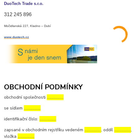
DuoTech Trade s.r.o.
312 245 896
Močidlanská 227, Kladno – Dubí
www.duotech.cz
OBCHODNÍ PODMÍNKY
obchodní společnosti
………………
se sídlem
………………
identifikační číslo:
………………
zapsané v obchodním rejstříku vedeném
………………
, oddíl
………………
,
vložka
………………