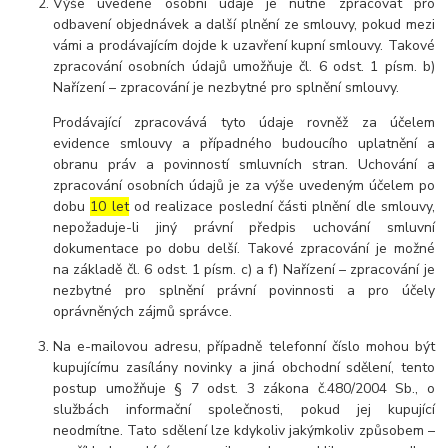
Výše uvedené osobní údaje je nutné zpracovat pro
odbavení objednávek a další plnění ze smlouvy, pokud mezi
vámi a prodávajícím dojde k uzavření kupní smlouvy. Takové
zpracování osobních údajů umožňuje čl. 6 odst. 1 písm. b)
Nařízení – zpracování je nezbytné pro splnění smlouvy.
Prodávající zpracovává tyto údaje rovněž za účelem
evidence smlouvy a případného budoucího uplatnění a
obranu práv a povinností smluvních stran. Uchování a
zpracování osobních údajů je za výše uvedeným účelem po
dobu
10 let
od realizace poslední části plnění dle smlouvy,
nepožaduje-li jiný právní předpis uchování smluvní
dokumentace po dobu delší. Takové zpracování je možné
na základě čl. 6 odst. 1 písm. c) a f) Nařízení – zpracování je
nezbytné pro splnění právní povinnosti a pro účely
oprávněných zájmů správce.
Na e-mailovou adresu, případně telefonní číslo mohou být
kupujícímu zasílány novinky a jiná obchodní sdělení, tento
postup umožňuje § 7 odst. 3 zákona č.480/2004 Sb., o
službách informační společnosti, pokud jej kupující
neodmítne. Tato sdělení lze kdykoliv jakýmkoliv způsobem –