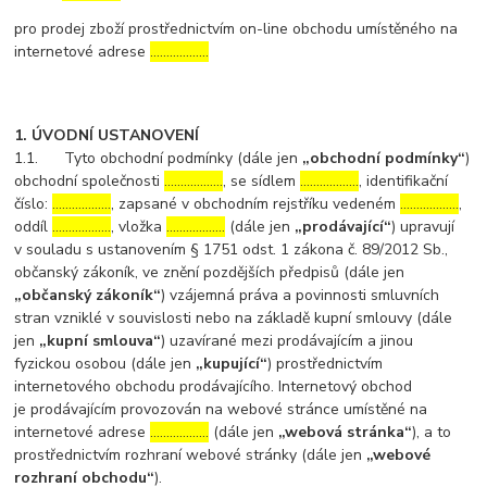
pro prodej zboží prostřednictvím on-line obchodu umístěného na
internetové adrese
………………
1. ÚVODNÍ USTANOVENÍ
1.1. Tyto obchodní podmínky (dále jen
„obchodní podmínky“
)
obchodní společnosti
………………
, se sídlem
………………
, identifikační
číslo:
………………
, zapsané v obchodním rejstříku vedeném
………………
,
oddíl
………………
, vložka
………………
(dále jen
„prodávající“
) upravují
v souladu s ustanovením § 1751 odst. 1 zákona č. 89/2012 Sb.,
občanský zákoník, ve znění pozdějších předpisů (dále jen
„občanský zákoník“
) vzájemná práva a povinnosti smluvních
stran vzniklé v souvislosti nebo na základě kupní smlouvy (dále
jen
„kupní smlouva“
) uzavírané mezi prodávajícím a jinou
fyzickou osobou (dále jen
„kupující“
) prostřednictvím
internetového obchodu prodávajícího. Internetový obchod
je prodávajícím provozován na webové stránce umístěné na
internetové adrese
………………
(dále jen
„webová stránka“
), a to
prostřednictvím rozhraní webové stránky (dále jen
„webové
rozhraní obchodu“
).