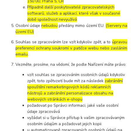
150 00, Praha 5, ČR
Případně další poskytovatelé zpracovatelských
softwarů, služeb a aplikací, které však v současné
době společnost nevyužívá
Osobní údaje
nebudou
předány mimo území EU.
(Servery na
území EU)
Souhlas se zpracováním lze vzít kdykoliv zpět, a to
úpravou
preferencí ochrany soukromí v patičce webu nebo zasláním
emailu
.
Vezměte, prosíme, na vědomí, že podle Nařízení máte právo:
vzít souhlas se zpracováním osobních údajů kdykoliv
zpět, toto zpětvzetí bude mít za následek
zabránění
spouštění remarketingových kódů reklamních
nástrojů a zabránění personalizace obsahu na
webových stránkách e-shopu
požadovat po Správci informaci, jaké vaše osobní
údaje zpracovává
vyžádat si u Správce přístup k vašim zpracovávaným
osobním údajům a požadovat jejich kopii
u automatizovaně zpracovaných osobních údajů na