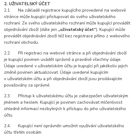
2. UŽIVATELSKÝ ÚČET
2.1. Na základě registrace kupujícího provedené na webové
stránce může kupující přistupovat do svého uživatelského
rozhraní. Ze svého uživatelského rozhraní může kupující provádět
objednávání zboží (dále jen
„uživatelský účet“
). Kupující může
provádět objednávání zboží též bez registrace přímo z webového
rozhraní obchodu.
2.2. Při registraci na webové stránce a při objednávání zboží
je kupující povinen uvádět správně a pravdivě všechny údaje.
Údaje uvedené v uživatelském účtu je kupující při jakékoliv jejich
změně povinen aktualizovat. Údaje uvedené kupujícím
v uživatelském účtu a při objednávání zboží jsou prodávajícím
považovány za správné.
2.3. Přístup k uživatelskému účtu je zabezpečen uživatelským
jménem a heslem. Kupující je povinen zachovávat mlčenlivost
ohledně informací nezbytných k přístupu do jeho uživatelského
účtu.
2.4. Kupující není oprávněn umožnit využívání uživatelského
účtu třetím osobám.