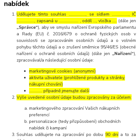
nabídek
Udělujete tímto souhlas ……………..., se sídlem ………………, IČ
………………., zapsaná u ………………… , oddíl …, vložka …..
(dále jen
„Správce“
), aby ve smyslu nařízení Evropského parlamentu
a Rady (EU) č. 2016/679 o ochraně fyzických osob v
souvislosti se zpracováním osobních údajů a o volném
pohybu těchto údajů a o zrušení směrnice 95/46/ES (obecné
nařízení o ochraně osobních údajů) (dále jen
„Nařízení“
),
zpracovával/a následující osobní údaje:
marketingové cookies (anonymní)
aktivita uživatele (prohlížené produkty a stránky,
nákupní chování)
………….. případně jmenujte další
Výše uvedené osobní údaje budou zpracovány za účelem:
marketingového zpracování Vašich nákupních
preferencí
personalizace (tedy přizpůsobení) obchodních
nabídek či kampaní
Souhlas udělujete na zpracování po dobu
90 dní
a to za