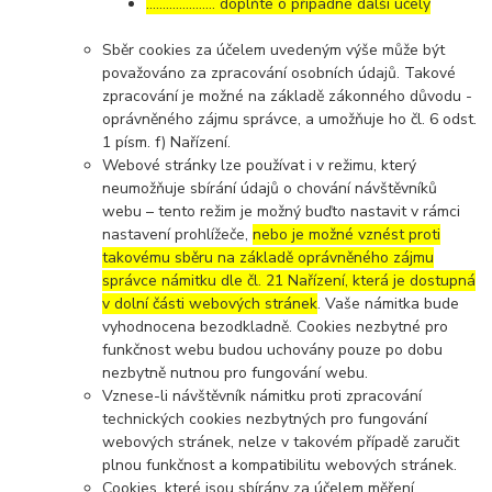
………………… doplňte o případné další účely
Sběr cookies za účelem uvedeným výše může být
považováno za zpracování osobních údajů. Takové
zpracování je možné na základě zákonného důvodu -
oprávněného zájmu správce, a umožňuje ho čl. 6 odst.
1 písm. f) Nařízení.
Webové stránky lze používat i v režimu, který
neumožňuje sbírání údajů o chování návštěvníků
webu – tento režim je možný buďto nastavit v rámci
nastavení prohlížeče,
nebo je možné vznést proti
takovému sběru na základě oprávněného zájmu
správce námitku dle čl. 21 Nařízení, která je dostupná
v dolní části webových stránek
. Vaše námitka bude
vyhodnocena bezodkladně. Cookies nezbytné pro
funkčnost webu budou uchovány pouze po dobu
nezbytně nutnou pro fungování webu.
Vznese-li návštěvník námitku proti zpracování
technických cookies nezbytných pro fungování
webových stránek, nelze v takovém případě zaručit
plnou funkčnost a kompatibilitu webových stránek.
Cookies, které jsou sbírány za účelem měření