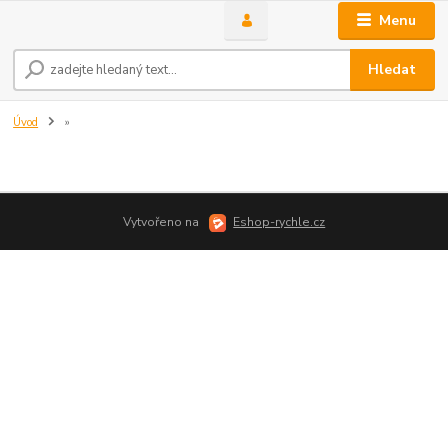
Menu
Hledat
Úvod
»
Vytvořeno na
Eshop-rychle.cz