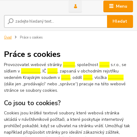
Menu
Hledat
Úvod
Práce s cookies
Práce s cookies
Provozovatel webové stránky
………….
, společnost
………..
s.r.o., se
sídlem v
…………………
, IČ
………..
, zapsaná v obchodním rejstříku
vedeném Krajským soudem v
……….
, oddíl
……….
, vložka
……………..
(dále jen „prodávající“ nebo „správce“) pracuje na této webové
stránce se soubory cookies.
Co jsou to cookies?
Cookies jsou krátké textové soubory, které webová stránka
ukládá v návštěvníkově počítači, a které poskytuje internetový
prohlížeč pokaždé, když se uživatel na stránku vrátí. Umožňují tak
například přizpůsobit stránky pro ideální zákaznický zážitek,