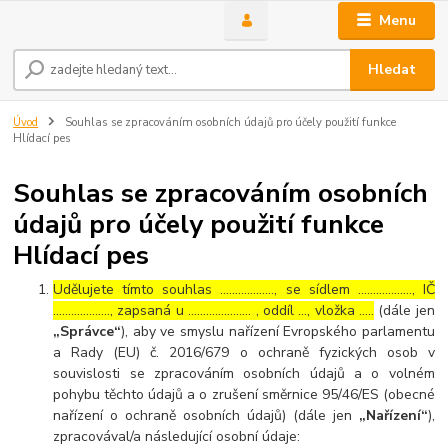
Menu
Hledat
Úvod
Souhlas se zpracováním osobních údajů pro účely použití funkce
Hlídací pes
Souhlas se zpracováním osobních
údajů pro účely použití funkce
Hlídací pes
Udělujete tímto souhlas ……………..., se sídlem ………………, IČ
………………., zapsaná u ………………… , oddíl …, vložka …..
(dále jen
„Správce“
), aby ve smyslu nařízení Evropského parlamentu
a Rady (EU) č. 2016/679 o ochraně fyzických osob v
souvislosti se zpracováním osobních údajů a o volném
pohybu těchto údajů a o zrušení směrnice 95/46/ES (obecné
nařízení o ochraně osobních údajů) (dále jen
„Nařízení“
),
zpracovával/a následující osobní údaje: