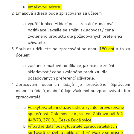
emailovou adresu
Emailová adresa bude zpracována za účelem:
využití funkce Hlídací pes – zaslání e-mailové
notifikace, jakmile se změní skladovost / cena
zvoleného produktu dle požadovaných preferencí
uživatele
Souhlas udělujete na zpracování po dobu
180 dní
a to za
účelem:
zaslání e-mailové notifikace, jakmile se změní
skladovost / cena zvoleného produktu dle
požadovaných preferencí uživatele.
Zpracování osobních údajů je prováděno Správcem
osobních údajů, osobní údaje však mohou zpracovávat i tito
zpracovatelé:
Poskytovatelem služby Eshop-rychle, provozované
společností Golemos s.r.o., sídlem Zátkovo nábřeží
448/73, 370 01, České Budějovice
Případně další poskytovatelé zpracovatelských
softwarů, služeb a aplikací, které však v současné