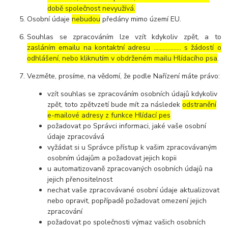
době společnost nevyužívá.
Osobní údaje
nebudou
předány mimo území EU.
Souhlas se zpracováním lze vzít kdykoliv zpět, a to
zasláním emailu na kontaktní adresu ..……………. s žádostí o
odhlášení, nebo kliknutím v obdrženém mailu Hlídacího psa
.
Vezměte, prosíme, na vědomí, že podle Nařízení máte právo:
vzít souhlas se zpracováním osobních údajů kdykoliv
zpět, toto zpětvzetí bude mít za následek
odstranění
e-mailové adresy z funkce Hlídací pes
požadovat po Správci informaci, jaké vaše osobní
údaje zpracovává
vyžádat si u Správce přístup k vašim zpracovávaným
osobním údajům a požadovat jejich kopii
u automatizovaně zpracovaných osobních údajů na
jejich přenositelnost
nechat vaše zpracovávané osobní údaje aktualizovat
nebo opravit, popřípadě požadovat omezení jejich
zpracování
požadovat po společnosti výmaz vašich osobních