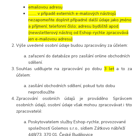
emailovou adresu
……… v případě externích e-mailových nástrojů
nezapomeňte doplnit případné další údaje jako jméno
a příjmení; telefonní číslo; adresu bydliště apod.
(newsletterový nástroj od Eshop-rychle zpracovává
jen e-mailovou adresu)
Výše uvedené osobní údaje budou zpracovány za účelem:
zařazení do databáze pro zasílání online obchodních
sdělení.
Souhlas udělujete na zpracování po dobu
3 let
a to za
účelem:
zasílání obchodních sdělení, pokud tuto dobu
neprodloužíte
Zpracování osobních údajů je prováděno Správcem
osobních údajů, osobní údaje však mohou zpracovávat i tito
zpracovatelé:
Poskytovatelem služby Eshop-rychle, provozované
společností Golemos s.r.o., sídlem Zátkovo nábřeží
448/73, 370 01, České Budějovice