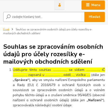
Menu
Hledat
Úvod
Souhlas se zpracováním osobních údajů pro účely rozesílky e-
mailových obchodních sdělení
Souhlas se zpracováním osobních
údajů pro účely rozesílky e-
mailových obchodních sdělení
Udělujete tímto souhlas ……………..., se sídlem ………………, IČ
………………., zapsaná u ………………… , oddíl …, vložka …..
(dále jen
„Správce“
), aby ve smyslu nařízení Evropského parlamentu
a Rady (EU) č. 2016/679 o ochraně fyzických osob v
souvislosti se zpracováním osobních údajů a o volném
pohybu těchto údajů a o zrušení směrnice 95/46/ES (obecné
nařízení o ochraně osobních údajů) (dále jen
„Nařízení“
),
zpracovával/a následující osobní údaje: