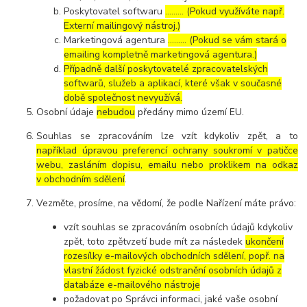
Poskytovatel softwaru
……… (Pokud využíváte např.
Externí mailingový nástroj.)
Marketingová agentura
……… (Pokud se vám stará o
emailing kompletně marketingová agentura.)
Případně další poskytovatelé zpracovatelských
softwarů, služeb a aplikací, které však v současné
době společnost nevyužívá.
Osobní údaje
nebudou
předány mimo území EU.
Souhlas se zpracováním lze vzít kdykoliv zpět, a to
například úpravou preferencí ochrany soukromí v patičce
webu, zasláním dopisu, emailu nebo proklikem na odkaz
v obchodním sdělení
.
Vezměte, prosíme, na vědomí, že podle Nařízení máte právo:
vzít souhlas se zpracováním osobních údajů kdykoliv
zpět, toto zpětvzetí bude mít za následek
ukončení
rozesílky e-mailových obchodních sdělení, popř. na
vlastní žádost fyzické odstranění osobních údajů z
databáze e-mailového nástroje
požadovat po Správci informaci, jaké vaše osobní