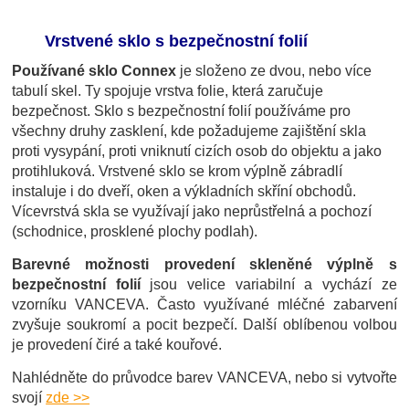
Vrstvené sklo s bezpečnostní folií
Používané sklo Connex
je složeno ze dvou, nebo více
tabulí skel. Ty spojuje vrstva folie, která zaručuje
bezpečnost. Sklo s bezpečnostní folií používáme pro
všechny druhy zasklení, kde požadujeme zajištění skla
proti vysypání, proti vniknutí cizích osob do objektu a jako
protihluková. Vrstvené sklo se krom výplně zábradlí
instaluje i do dveří, oken a výkladních skříní obchodů.
Vícevrstvá skla se využívají jako neprůstřelná a pochozí
(schodnice, prosklené plochy podlah).
Barevné možnosti provedení skleněné výplně s
bezpečnostní folií
jsou velice variabilní a vychází ze
vzorníku VANCEVA. Často využívané mléčné zabarvení
zvyšuje soukromí a pocit bezpečí. Další oblíbenou volbou
je provedení čiré a také kouřové.
Nahlédněte do průvodce barev
VANCEVA
, nebo si vytvořte
svojí
zde >>