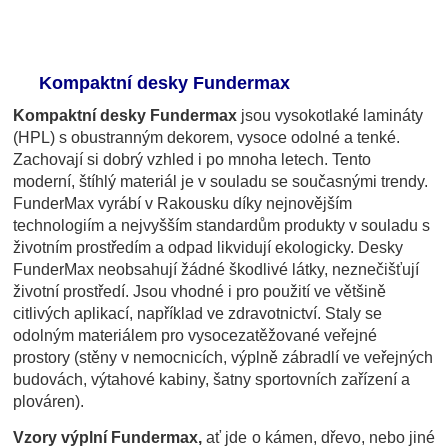
Kompaktní desky Fundermax
Kompaktní desky Fundermax
jsou vysokotlaké lamináty
(HPL) s obustranným dekorem, vysoce odolné a tenké.
Zachovají si dobrý vzhled i po mnoha letech. Tento
moderní, štíhlý materiál je v souladu se současnými trendy.
FunderMax vyrábí v Rakousku díky nejnovějším
technologiím a nejvyšším standardům produkty v souladu s
životním prostředím a odpad likvidují ekologicky.
Desky
FunderMax neobsahují žádné škodlivé látky, neznečišťují
životní prostředí. Jsou vhodné i pro použití ve většině
citlivých aplikací, například ve zdravotnictví. Staly se
odolným materiálem pro vysocezatěžované veřejné
prostory (stěny v nemocnicích, výplně zábradlí ve veřejných
budovách, výtahové kabiny, šatny sportovních zařízení a
plováren).
Vzory výplní Fundermax,
ať jde o kámen, dřevo, nebo jiné