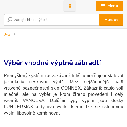
Menu
Hledat
Úvod
Výběr vhodné výplně zábradlí
Promyšlený systém zacvakávacích lišt umožňuje instalovat
jakoukoliv deskovou výplň. Mezi nejžádanější patří
vrstvené bezpečnostní sklo CONNEX. Zákazník často volí
mléčné, ale na výběr je krom čirého provedení i celý
vzorník VANCEVA. Dalšími typy výplní jsou desky
FUNDERMAX a tyčová výplň, kterou lze se skleněnou
výplní libovolně kombinovat.